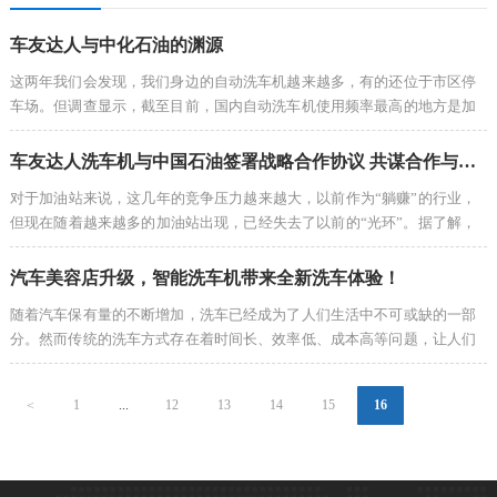
车友达人与中化石油的渊源
这两年我们会发现，我们身边的自动洗车机越来越多，有的还位于市区停
车场。但调查显示，截至目前，国内自动洗车机使用频率最高的地方是加
油站，中化石油是其中的代表。那越来越多的加油站引入全自动洗车机的
原因是什么呢？让我们来一探究竟。与国外自动洗车机的发展速度相…
车友达人洗车机与中国石油签署战略合作协议 共谋合作与发展
对于加油站来说，这几年的竞争压力越来越大，以前作为“躺赚”的行业，
但现在随着越来越多的加油站出现，已经失去了以前的“光环”。据了解，
在有的地方，可能几公里内就有两三座加油站，对于加油站的经营者来
说，确实面临着太大的压力。那加油站的竞争只能靠低价策略了么…
汽车美容店升级，智能洗车机带来全新洗车体验！
随着汽车保有量的不断增加，洗车已经成为了人们生活中不可或缺的一部
分。然而传统的洗车方式存在着时间长、效率低、成本高等问题，让人们
对洗车的需求无法得到满足。而现在，全新的洗车时代已经到来，车友达
人智能洗车已经成为了人们的新选择。车友达人智能洗车是一种全新…
1
...
12
13
14
15
16
<