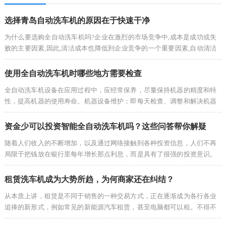
选择青岛自动洗车机的原因在于快速干净
为什么要选购全自动洗车机吗?企业在激烈的市场竞争中,成本是成功或失
败的主要因素,因此,清洁成本也降低到企业竞争的一个重要因素,自动清洁
机等纠纷降低综合成本三个,驱动类型清洗机可以清洁每小时5590平方米,
人类的5到10倍。可以连续工作4到5小时5到10倍的人工在满足基本…
使用全自动洗车机时哪些地方需要检查
全自动洗车机设备在应用过程中，应经常保养，尽量保持机器的精度和特
性，提高机器的使用寿命。机器设备维护：即每天检查、调整和解决机器
状况。每天、每周和每月根据我们的维护手册进行定期医疗。全自动洗车
机是一种由电脑控制的洗车机。它主要由控制系统、回路、空气回路…
资金少可以投资智能全自动洗车机吗？这些问答帮你解疑
随着人们收入的不断增加，以及通过网络接触到各种投资信息，人们不再
局限于把钱放在银行里每年增长那点利息，而是具有了很强的投资意识。
就连上了年纪的人都会选择一些比较保险的投资方式，例如基金理财，这
样的收益已经让他们觉得比较赚了。投资意识增强是好事，但现在很…
租赁洗车机成为大势所趋，为何商家还在纠结？
从本质上讲，租赁是不同于销售的一种交易方式，正在逐渐成为各行各业
追捧的新形式，例如常见的新能源汽车租赁，甚至电脑都可以租。不得不
说，租赁是未来社会的发展趋势，和共享经济相似，对于承租方来说，不