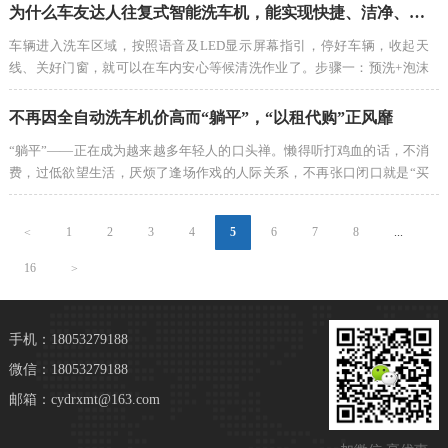
仅可以付出更少的投入，而且也是其对冲经营风险的好手段。在智能…
为什么车友达人往复式智能洗车机，能实现快捷、洁净、安全的洗车效果？
车辆进入洗车区域，按照语音及LED显示屏幕指引，停好车辆，收起天
线、关好门窗，就可以在车内安心等候清洗作业了。步骤一：预洗+泡沫
喷洒预洗水冲洗+泡沫喷洒。车友达人自主研发的高发泡泡沫，质地细
腻，不含磷、酸等有害物质，能有效清除吸附车辆表面附着污染物，净污
不再因全自动洗车机价高而“躺平”，“以租代购”正风靡
高…
“躺平”——正在成为越来越多年轻人的口头禅。懒得听打鸡血的话，不消
费，过低欲望生活，厌烦了逢场作戏的人际关系，不再张口闭口就是“买
房买车”，受够了五花八门的“鸡汤”，正在成为90后、95后的生活态度。
与其说是躺平，倒不如说，是面对无奈现实的理性选择。在智能…
1
2
3
4
5
6
7
8
...
<
16
>
手机：18053279188
微信：18053279188
邮箱：cydrxmt@163.com