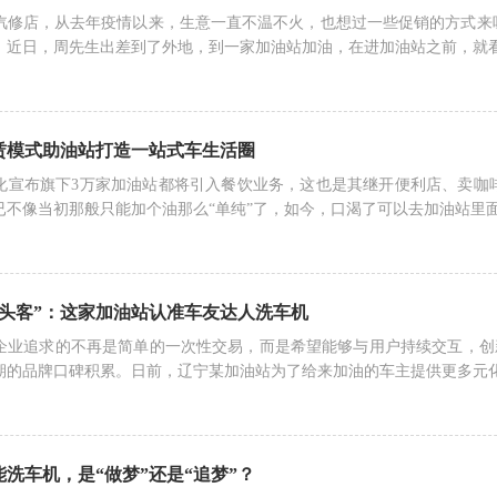
汽修店，从去年疫情以来，生意一直不温不火，也想过一些促销的方式来
。近日，周先生出差到了外地，到一家加油站加油，在进加油站之前，就
赁模式助油站打造一站式车生活圈
化宣布旗下3万家加油站都将引入餐饮业务，这也是其继开便利店、卖咖
已不像当初那般只能加个油那么“单纯”了，如今，口渴了可以去加油站里
回头客”：这家加油站认准车友达人洗车机
企业追求的不再是简单的一次性交易，而是希望能够与用户持续交互，创新
期的品牌口碑积累。日前，辽宁某加油站为了给来加油的车主提供更多元
智能洗车机，是“做梦”还是“追梦”？