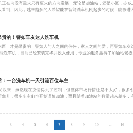
机正在向没有最火只有更火的方向发展，无论是加油站，还是小区，亦或
人看到。因此，越来越多的人希望能在智能洗车机刚起步的时候，能够进
昂贵的！譬如车友达人洗车机
东西，才是昂贵的，譬如人与人之间的信任，家人之间的爱，再譬如车友
智能洗车机，目前已经安装完毕并投入使用，专业的服务赢得了加油站老
后：一台洗车机一天引流百位车主
发以来，虽然现在疫情得到了控制，但整体市场行情还是不太好，很多
断攀升，很多车主们也开始谨慎加油，而且随着加油站的数量越来越多，
3
4
5
6
7
8
9
10
...
16