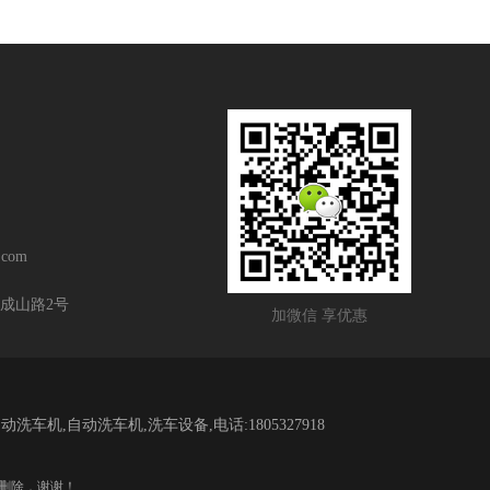
com
成山路2号
加微信 享优惠
自动洗车机,洗车设备,电话:1805327918
删除，谢谢！