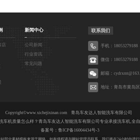
例
新闻中心
联系我们
容店
公司新闻
手机：18053279188
行业资讯
微信：18053279188
常见问题
邮箱：cydrxmt@163.
景
地址：青岛市黄岛区
Copyright©www.xichejixinan.com 青岛车友达人智能洗车有限公司
机质量怎么样？青岛车友达人智能洗车有限公司专业承接洗车机,全自动洗车机,
备案号：
鲁ICP备16004434号-3
本站部分素材模板来源于网络，如有侵权请与网站管理员联系，我们将在24小时内进行